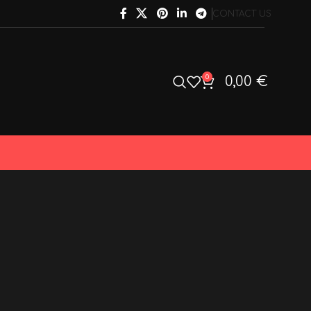
CONTACT US
0
0,00
€