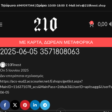
Τηλέφωνο: 6949397544 | Ωράριο: 10:00-18:00
E-Mail: info@210finest.shop
0
0,00
ΜΕ ΚΑΡΤΑ, ΔΩΡΕΑΝ ΜΕΤΑΦΟΡΙΚΑ
2025-06-05 3571808063
210Finest
On 5 Ιουνίου 2025
Δεν επιτρέπεται σχολιασμός
https://acs-eud2.acscourier.net/Eshops/getlist.aspx?
MainID=116371078_acs&MainPass=2d6uk3&UserID=apitsagg&UserP
06-05