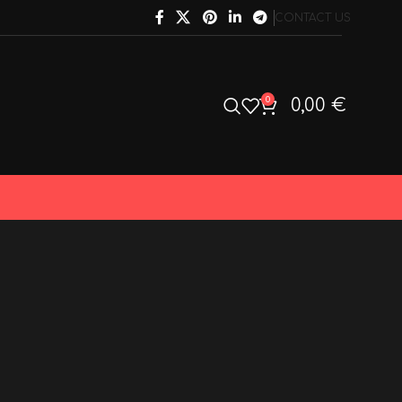
CONTACT US
0
0,00
€