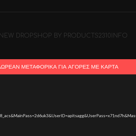
NEW DROP
SHOP BY PRODUCTS
2310
INFO
ΔΩΡΕΑΝ ΜΕΤΑΦΟΡΙΚΑ ΓΙΑ ΑΓΟΡΕΣ ΜΕ ΚΑΡΤΑ
6371078_acs&MainPass=2d6uk3&UserID=apitsagg&UserPass=x71nd7h&M