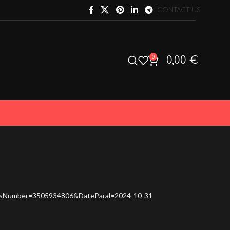
CONTACT US
0
0,00
€
assNumber=3505934806&DateParal=2024-10-31