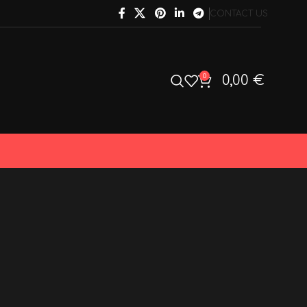
CONTACT US
0
0,00
€