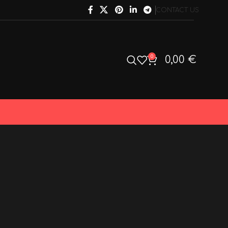
CONTACT US
0
0,00
€