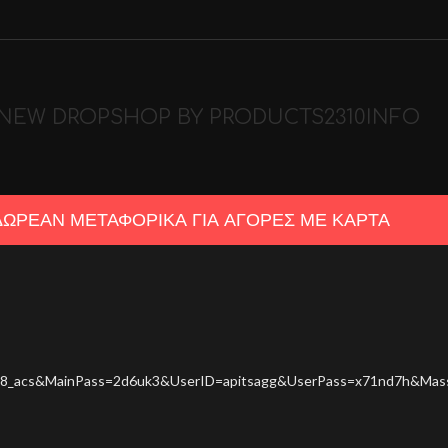
NEW DROP
SHOP BY PRODUCTS
2310
INFO
ΔΩΡΕΑΝ ΜΕΤΑΦΟΡΙΚΑ ΓΙΑ ΑΓΟΡΕΣ ΜΕ ΚΑΡΤΑ
6371078_acs&MainPass=2d6uk3&UserID=apitsagg&UserPass=x71nd7h&M